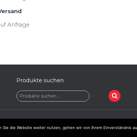
 Versand
uf Anfrage
Produkte suchen
S
Produkte suchen …
u
c
h
e
RUFSBELEHRUNG
AGB
VERSANDARTEN
n
 Sie die Website weiter nutzen, gehen wir von Ihrem Einverständnis au
n