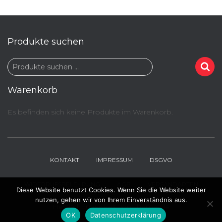
Produkte suchen
S
Produkte suchen …
u
c
Warenkorb
h
e
Es befinden sich keine Produkte im Warenkorb.
n
n
a
c
KONTAKT
IMPRESSUM
DSGVO
h
:
WIDERRUFSBELEHRUNG
AGB
VERSANDARTEN
Diese Website benutzt Cookies. Wenn Sie die Website weiter
nutzen, gehen wir von Ihrem Einverständnis aus.
Hestia | Entwickelt von
ThemeIsle
OK
Datenschutzerklärung