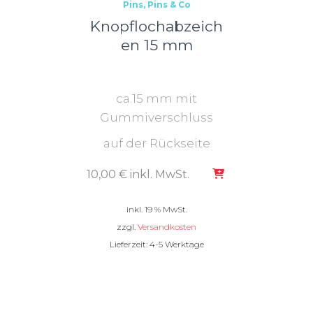
Pins
Pins & Co
Knopflochabzeich
en 15 mm
Knopflochabzeichen aus
Metall
ca.15 mm mit
Gummiverschluss
auf der Rückseite
10,00
€
inkl. MwSt.
inkl. 19 % MwSt.
zzgl.
Versandkosten
Lieferzeit:
4-5 Werktage